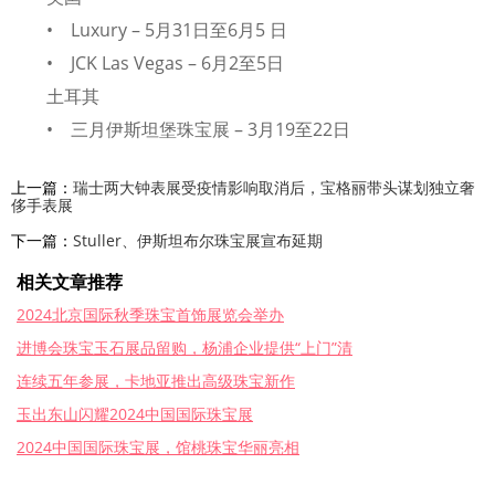
• Luxury – 5月31日至6月5 日
• JCK Las Vegas – 6月2至5日
土耳其
• 三月伊斯坦堡珠宝展 – 3月19至22日
上一篇：
瑞士两大钟表展受疫情影响取消后，宝格丽带头谋划独立奢
侈手表展
下一篇：
Stuller、伊斯坦布尔珠宝展宣布延期
相关文章推荐
2024北京国际秋季珠宝首饰展览会举办
进博会珠宝玉石展品留购，杨浦企业提供“上门”清
连续五年参展，卡地亚推出高级珠宝新作
玉出东山闪耀2024中国国际珠宝展
2024中国国际珠宝展，馆桃珠宝华丽亮相