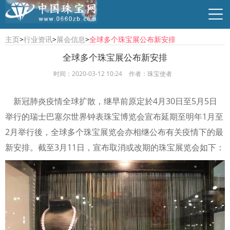
主页
>
行业资讯
>
展会信息
>
全球多个珠宝展公布新安排
全球多个珠宝展公布新安排
时间：2020-03-12 10:24
作者：珠宝使者
行业资讯
珠宝资讯
商贸供求
时尚品牌
新冠肺炎疫情全球扩散，继早前原定於4月30日至5月5日
举行的瑞士巴塞尔世界钟表珠宝博览会宣布延期至明年1月至
2月举行後，全球多个珠宝展览会亦相继公布有关疫情下的最
新安排。截至3月11日，宣布取消或改期的珠宝展览会如下：