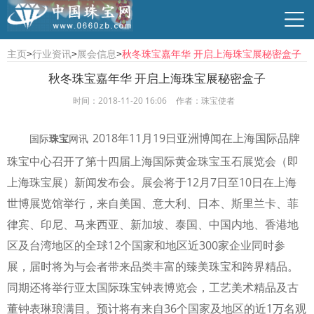
主页
>
行业资讯
>
展会信息
>
秋冬珠宝嘉年华 开启上海珠宝展秘密盒子
秋冬珠宝嘉年华 开启上海珠宝展秘密盒子
时间：2018-11-20 16:06
作者：珠宝使者
行业资讯
珠宝资讯
商贸供求
时尚品牌
2018年11月19日亚洲博闻在上海国际品牌
国际
珠宝
网
讯
珠宝中心召开了第十四届上海国际黄金珠宝玉石展览会（即
上海珠宝展）新闻发布会。展会将于12月7日至10日在上海
世博展览馆举行，来自美国、意大利、日本、斯里兰卡、菲
律宾、印尼、马来西亚、新加坡、泰国、中国内地、香港地
区及台湾地区的全球12个国家和地区近300家企业同时参
展，届时将为与会者带来品类丰富的臻美珠宝和跨界精品。
同期还将举行亚太国际珠宝钟表博览会，工艺美术精品及古
董钟表琳琅满目。预计将有来自36个国家及地区的近1万名观