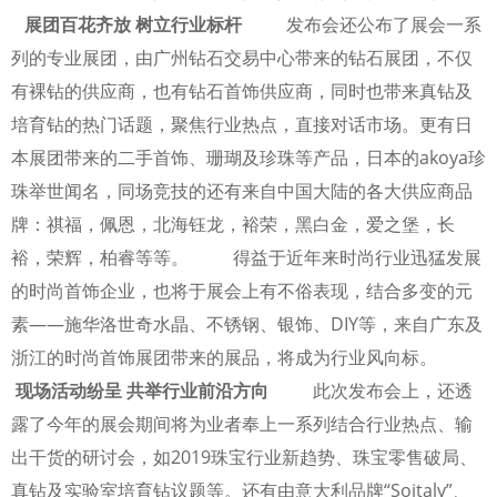
展团百花齐放 树立行业标杆
发布会还公布了展会一系
列的专业展团，由广州钻石交易中心带来的钻石展团，不仅
有裸钻的供应商，也有钻石首饰供应商，同时也带来真钻及
培育钻的热门话题，聚焦行业热点，直接对话市场。更有日
本展团带来的二手首饰、珊瑚及珍珠等产品，日本的akoya珍
珠举世闻名，同场竞技的还有来自中国大陆的各大供应商品
牌：祺福，佩恩，北海钰龙，裕荣，黑白金，爱之堡，长
裕，荣辉，柏睿等等。 得益于近年来时尚行业迅猛发展
的时尚首饰企业，也将于展会上有不俗表现，结合多变的元
素——施华洛世奇水晶、不锈钢、银饰、DIY等，来自广东及
浙江的时尚首饰展团带来的展品，将成为行业风向标。
现场活动纷呈 共举行业前沿方向
此次发布会上，还透
露了今年的展会期间将为业者奉上一系列结合行业热点、输
出干货的研讨会，如2019珠宝行业新趋势、珠宝零售破局、
真钻及实验室培育钻议题等。还有由意大利品牌“Soitaly”、