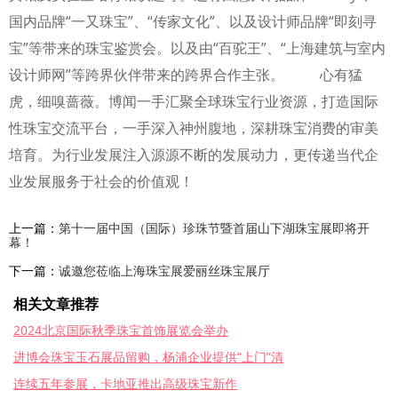
国内品牌“一又珠宝”、“传家文化”、以及设计师品牌“即刻寻
宝”等带来的珠宝鉴赏会。以及由“百驼王”、“上海建筑与室内
设计师网”等跨界伙伴带来的跨界合作主张。 心有猛
虎，细嗅蔷薇。博闻一手汇聚全球珠宝行业资源，打造国际
性珠宝交流平台，一手深入神州腹地，深耕珠宝消费的审美
培育。为行业发展注入源源不断的发展动力，更传递当代企
业发展服务于社会的价值观！
上一篇：
第十一届中国（国际）珍珠节暨首届山下湖珠宝展即将开
幕！
下一篇：
诚邀您莅临上海珠宝展爱丽丝珠宝展厅
相关文章推荐
2024北京国际秋季珠宝首饰展览会举办
进博会珠宝玉石展品留购，杨浦企业提供“上门”清
连续五年参展，卡地亚推出高级珠宝新作