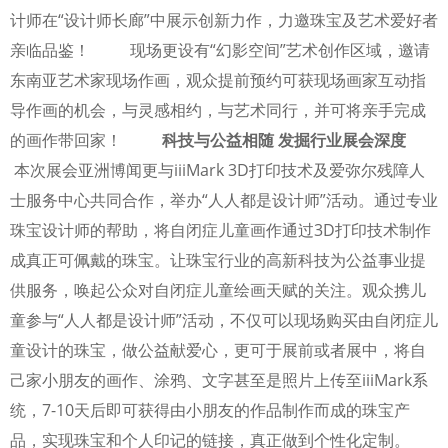
计师在“设计师长廊”中展示创新力作，力邀珠宝及艺术爱好者
亲临品鉴！ 现场更设有“幻影空间”艺术创作区域，邀请
东南亚艺术家现场作画，观众提前预约可获现场画家互动指
导作画的机会，与灵感相约，与艺术同行，并可将亲手完成
的画作带回家！
科技与公益相随 发掘行业展会深度
本次展会亚洲博闻更与iiiMark 3D打印技术及爱弥尔残障人
士服务中心共同合作，举办“人人都是设计师”活动。通过专业
珠宝设计师的帮助，将自闭症儿童画作通过3D打印技术制作
成真正可佩戴的珠宝。让珠宝行业的高新科技为公益事业提
供服务，唤起公众对自闭症儿童绘画天赋的关注。观众携儿
童参与“人人都是设计师”活动，不仅可以现场购买由自闭症儿
童设计的珠宝，做公益献爱心，更可于展前或者展中，将自
己家小朋友的画作、涂鸦、文字甚至是照片上传至iiiMark系
统，7-10天后即可获得由小朋友的作品制作而成的珠宝产
品，实现珠宝和个人印记的链接，真正做到个性化定制。